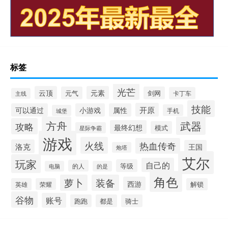
标签
光芒
云顶
元素
元气
剑网
卡丁车
主线
技能
开原
可以通过
小游戏
属性
手机
城堡
方舟
武器
攻略
最终幻想
模式
星际争霸
游戏
火线
热血传奇
洛克
王国
炮塔
艾尔
玩家
自己的
等级
的人
电脑
的是
角色
萝卜
装备
西游
英雄
荣耀
解锁
谷物
账号
跑跑
都是
骑士