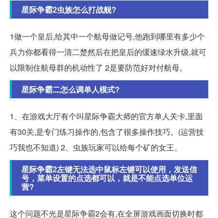
星际争霸2虫族怎么打战舰?
1做一个皇后,给其中一个航母做记号,他跑到哪里有多少个
兵力你都看得一清二楚然后在把皇后的缓速绿水升级,就可
以限制住航母群的机动性了 2是要防范好对付航母。
星际争霸二怎么调单人模式?
1、在游戏大厅有个叫星际争霸大师的官方单人关卡,里面
有30关,是专门练习操作的,包含了很多操作技巧。(运营技
巧我也不知道) 2、虫族玩家可以给每个矿的女王。
星际争霸2左键无法选中鼠标左键可以使用，发送信
号，菜单设置的点选都可以，就是不能点选单位运
营?
这个问题不光是星际争霸2会有,在全屏游戏画面切换时都