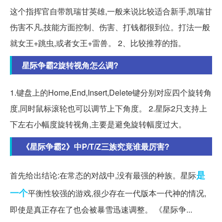
这个指挥官自带凯瑞甘英雄,一般来说比较适合新手,凯瑞甘
伤害不凡,技能方面控制、伤害、打钱都很到位。打法一般
就女王+跳虫,或者女王+雷兽。 2、比较推荐的指。
星际争霸2旋转视角怎么调?
1.键盘上的Home,End,Insert,Delete键分别对应四个旋转角
度,同时鼠标滚轮也可以调节上下角度。 2.星际2只支持上
下左右小幅度旋转视角,主要是避免旋转幅度过大。
《星际争霸2》中P/T/Z三族究竟谁最厉害?
是
首先给出结论:在常态的对战中,没有最强的种族。星际
一个
平衡性较强的游戏,很少存在一代版本一代神的情况,
即使是真正存在了也会被暴雪迅速调整。 《星际争...