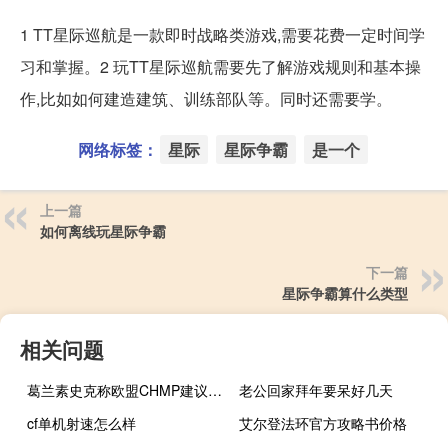
1 TT星际巡航是一款即时战略类游戏,需要花费一定时间学
习和掌握。2 玩TT星际巡航需要先了解游戏规则和基本操
作,比如如何建造建筑、训练部队等。同时还需要学。
网络标签：
星际
星际争霸
是一个
上一篇
如何离线玩星际争霸
下一篇
星际争霸算什么类型
相关问题
葛兰素史克称欧盟CHMP建议批准Jemperli +化疗治疗某些子宫内膜癌
老公回家拜年要呆好几天
cf单机射速怎么样
艾尔登法环官方攻略书价格