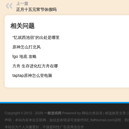
上一篇
正月十五元宵节休假吗
相关问题
“忆就西池宿”的出处是哪里
原神怎么打北风
fgo 地底 攻略
方舟 生存进化红方舟在哪
taptap原神怎么登电脑
Copyright © 2012 - 2026
一般游戏网
Powered by
网站分类目录
|
精选推荐文章
|
声明：本站内容来自互联网，如信息有错误可发邮件到f_fb#foxmail.com说明
本站仅为个人兴趣爱好，不接盈利性广告及商业合作