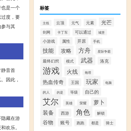
青也是一个
标签
忌过度，要
光芒
云顶
元素
元气
主线
地参与其
可以通过
剑网
卡丁车
城堡
开原
小游戏
属性
手机
方舟
技能
攻略
星际争霸
武器
最终幻想
洛克
模式
游戏
方静音首
火线
炮塔
忆。因此，
玩家
热血传奇
王国
电脑
自己的
等级
的人
的是
艾尔
萝卜
英雄
荣耀
角色
装备
西游
解锁
开隐藏在游
谷物
账号
跑跑
都是
骑士
庆和欢乐。