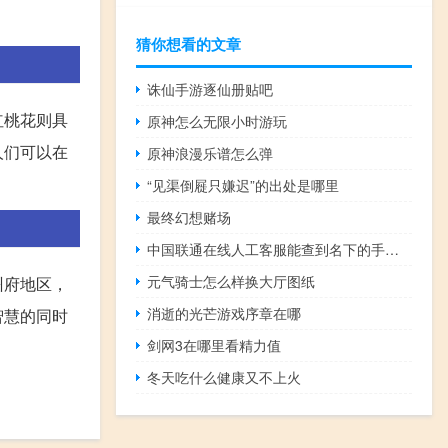
猜你想看的文章
诛仙手游逐仙册贴吧
红桃花则具
原神怎么无限小时游玩
人们可以在
原神浪漫乐谱怎么弹
“见渠倒屣只嫌迟”的出处是哪里
最终幻想赌场
中国联通在线人工客服能查到名下的手机号码吗（中国联通在线人工客服）
元气骑士怎么样换大厅图纸
州府地区，
消逝的光芒游戏序章在哪
智慧的同时
剑网3在哪里看精力值
冬天吃什么健康又不上火