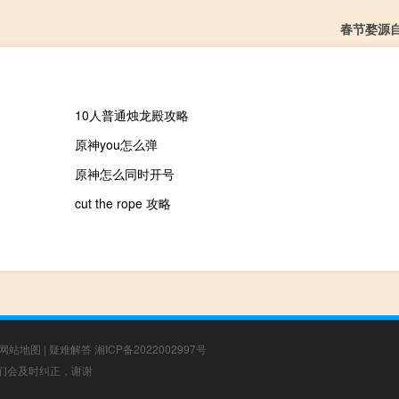
春节婺源
10人普通烛龙殿攻略
原神you怎么弹
原神怎么同时开号
cut the rope 攻略
网站地图
|
疑难解答
湘ICP备2022002997号
，我们会及时纠正，谢谢