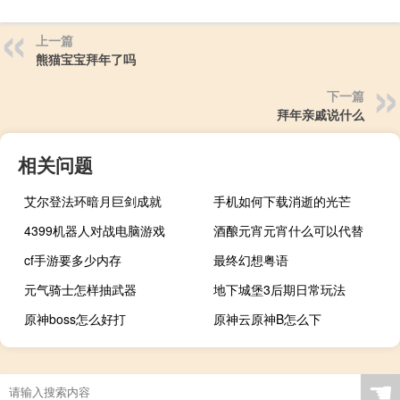
上一篇
熊猫宝宝拜年了吗
下一篇
拜年亲戚说什么
相关问题
艾尔登法环暗月巨剑成就
手机如何下载消逝的光芒
4399机器人对战电脑游戏
酒酿元宵元宵什么可以代替
cf手游要多少内存
最终幻想粤语
元气骑士怎样抽武器
地下城堡3后期日常玩法
原神boss怎么好打
原神云原神B怎么下
☚