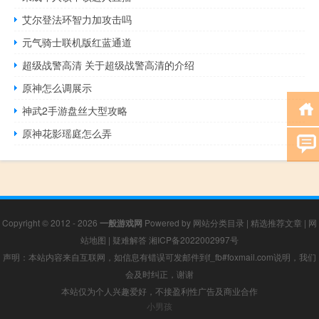
艾尔登法环智力加攻击吗
元气骑士联机版红蓝通道
超级战警高清 关于超级战警高清的介绍
原神怎么调展示
神武2手游盘丝大型攻略
原神花影瑶庭怎么弄
Copyright © 2012 - 2026
一般游戏网
Powered by
网站分类目录
|
精选推荐文章
|
网
站地图
|
疑难解答
湘ICP备2022002997号
声明：本站内容来自互联网，如信息有错误可发邮件到f_fb#foxmail.com说明，我们
会及时纠正，谢谢
本站仅为个人兴趣爱好，不接盈利性广告及商业合作
小男孩