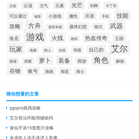
光芒
云顶
元素
元气
剑网
卡丁车
主线
技能
开原
可以通过
小游戏
属性
手机
城堡
方舟
武器
攻略
最终幻想
模式
星际争霸
游戏
火线
热血传奇
洛克
王国
炮塔
艾尔
玩家
自己的
等级
的人
电脑
的是
角色
萝卜
装备
西游
英雄
荣耀
解锁
谷物
账号
跑跑
都是
骑士
猜你想看的文章
ygopro残局攻略
艾尔登法环能用键鼠吗
诛仙手游15套图片攻略
未成年人该不该进入直播