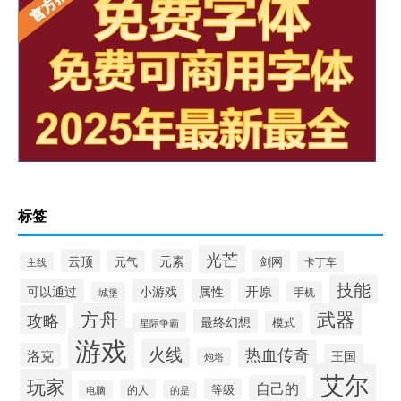
标签
光芒
云顶
元素
元气
剑网
卡丁车
主线
技能
开原
可以通过
小游戏
属性
手机
城堡
方舟
武器
攻略
最终幻想
模式
星际争霸
游戏
火线
热血传奇
洛克
王国
炮塔
艾尔
玩家
自己的
等级
的人
电脑
的是