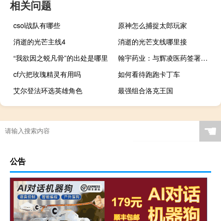
相关问题
csol战队有哪些
原神怎么捕捉太郎玩家
消逝的光芒主线4
消逝的光芒支线哪里接
“我欲因之蜕凡骨”的出处是哪里
翰宇药业：与辉凌医药签署合作协议
cf六把玫瑰精灵有用吗
如何看待跑跑卡丁车
艾尔登法环选英雄角色
最强组合洛克王国
☚
公告