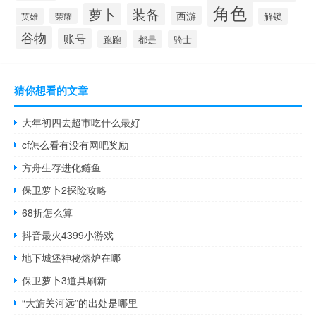
角色
萝卜
装备
西游
英雄
荣耀
解锁
谷物
账号
跑跑
都是
骑士
猜你想看的文章
大年初四去超市吃什么最好
cf怎么看有没有网吧奖励
方舟生存进化鲢鱼
保卫萝卜2探险攻略
68折怎么算
抖音最火4399小游戏
地下城堡神秘熔炉在哪
保卫萝卜3道具刷新
“大旆关河远”的出处是哪里