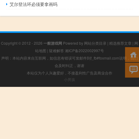
艾尔登法环必须要拿画吗
Copyright © 2012 - 2026
一般游戏网
Powered by
网站分类目录
|
精选推荐文章
|
网
站地图
|
疑难解答
湘ICP备2022002997号
声明：本站内容来自互联网，如信息有错误可发邮件到f_fb#foxmail.com说明，我们
会及时纠正，谢谢
本站仅为个人兴趣爱好，不接盈利性广告及商业合作
小男孩