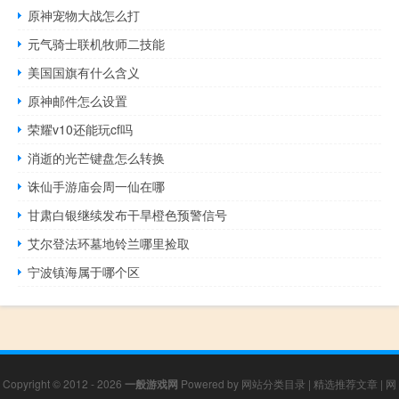
原神宠物大战怎么打
元气骑士联机牧师二技能
美国国旗有什么含义
原神邮件怎么设置
荣耀v10还能玩cf吗
消逝的光芒键盘怎么转换
诛仙手游庙会周一仙在哪
甘肃白银继续发布干旱橙色预警信号
艾尔登法环墓地铃兰哪里捡取
宁波镇海属于哪个区
Copyright © 2012 - 2026
一般游戏网
Powered by
网站分类目录
|
精选推荐文章
|
网