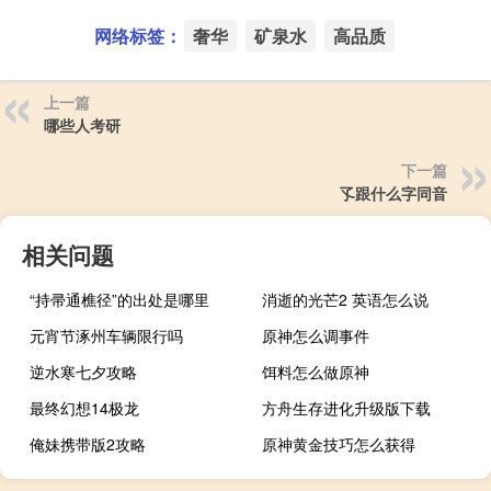
网络标签：
奢华
矿泉水
高品质
上一篇
哪些人考研
下一篇
孓跟什么字同音
相关问题
“持帚通樵径”的出处是哪里
消逝的光芒2 英语怎么说
元宵节涿州车辆限行吗
原神怎么调事件
逆水寒七夕攻略
饵料怎么做原神
最终幻想14极龙
方舟生存进化升级版下载
俺妹携带版2攻略
原神黄金技巧怎么获得