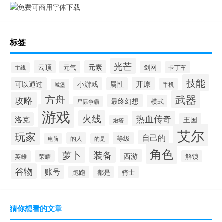
标签
光芒
云顶
元素
元气
剑网
卡丁车
主线
技能
开原
可以通过
小游戏
属性
手机
城堡
方舟
武器
攻略
最终幻想
模式
星际争霸
游戏
火线
热血传奇
洛克
王国
炮塔
艾尔
玩家
自己的
等级
的人
电脑
的是
角色
萝卜
装备
西游
英雄
荣耀
解锁
谷物
账号
跑跑
都是
骑士
猜你想看的文章