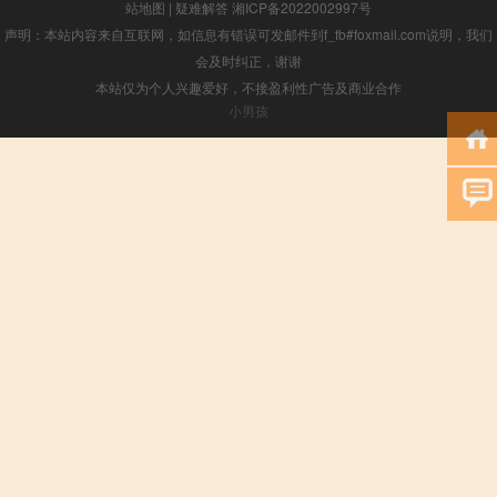
站地图
|
疑难解答
湘ICP备2022002997号
声明：本站内容来自互联网，如信息有错误可发邮件到f_fb#foxmail.com说明，我们
会及时纠正，谢谢
本站仅为个人兴趣爱好，不接盈利性广告及商业合作
小男孩