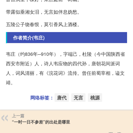
带露似垂湘女泪，无言如伴息妫愁。
五陵公子饶春恨，莫引香风上酒楼。
作者简介(韦庄)
韦庄（约836年─910年），字端己，杜陵（今中国陕西省
西安市附近）人，诗人韦应物的四代孙，唐朝花间派词
人，词风清丽，有《浣花词》流传。曾任前蜀宰相，谥文
靖。
网络标签：
唐代
无言
桃源
上一篇
“一时一日不参差”的出处是哪里