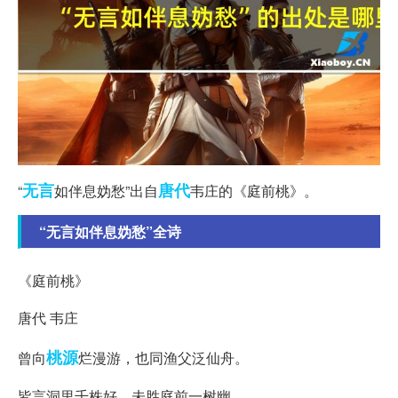
无言
唐代
“
如伴息妫愁”出自
韦庄的《庭前桃》。
“无言如伴息妫愁”全诗
《庭前桃》
唐代 韦庄
桃源
曾向
烂漫游，也同渔父泛仙舟。
皆言洞里千株好，未胜庭前一树幽。