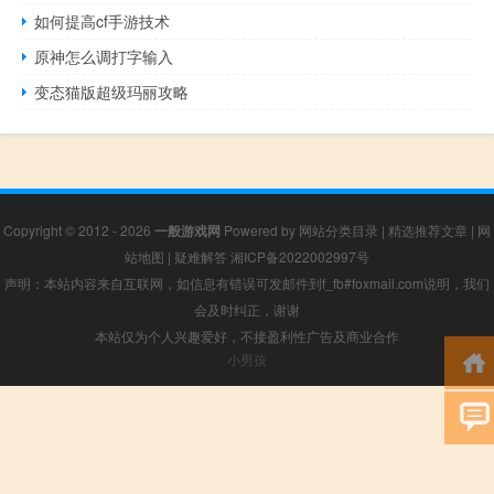
如何提高cf手游技术
原神怎么调打字输入
变态猫版超级玛丽攻略
Copyright © 2012 - 2026
一般游戏网
Powered by
网站分类目录
|
精选推荐文章
|
网
站地图
|
疑难解答
湘ICP备2022002997号
声明：本站内容来自互联网，如信息有错误可发邮件到f_fb#foxmail.com说明，我们
会及时纠正，谢谢
本站仅为个人兴趣爱好，不接盈利性广告及商业合作
小男孩