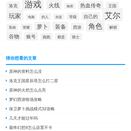
游戏
火线
热血传奇
洛克
王国
炮塔
艾尔
玩家
自己的
等级
的人
电脑
的是
角色
萝卜
装备
西游
英雄
荣耀
解锁
谷物
账号
跑跑
都是
骑士
猜你想看的文章
原神的资料怎么没
洛克王国星辰塔怎么打二星
原神的火把怎么点亮
梦幻西游牧场攻略
保卫萝卜挑战模式32攻略
几天才能过年吗
最终幻想9怎么设置不卡