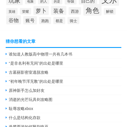
自己的
等级
的人
电脑
的是
角色
萝卜
装备
西游
英雄
荣耀
解锁
谷物
账号
跑跑
都是
骑士
猜你想看的文章
谁知道人教版高中物理一共有几本书
“是非名利有无间”的出处是哪里
古墓丽影密室逃脱攻略
“初年晚节浑无斁”的出处是哪里
原神新手怎么加好友
消逝的光芒玩具剑攻略图
耻辱攻略xbox
什么是结构化存款
造梦西游如何预判电巫