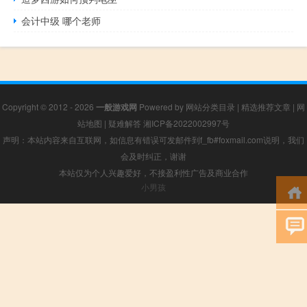
会计中级 哪个老师
Copyright © 2012 - 2026
一般游戏网
Powered by
网站分类目录
|
精选推荐文章
|
网
站地图
|
疑难解答
湘ICP备2022002997号
声明：本站内容来自互联网，如信息有错误可发邮件到f_fb#foxmail.com说明，我们
会及时纠正，谢谢
本站仅为个人兴趣爱好，不接盈利性广告及商业合作
小男孩