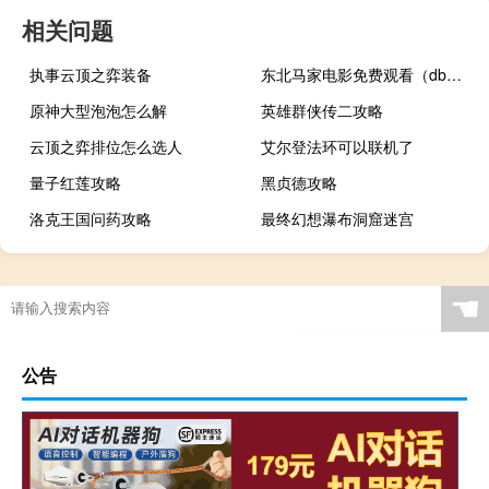
相关问题
执事云顶之弈装备
东北马家电影免费观看（dbm）
原神大型泡泡怎么解
英雄群侠传二攻略
云顶之弈排位怎么选人
艾尔登法环可以联机了
量子红莲攻略
黑贞德攻略
洛克王国问药攻略
最终幻想瀑布洞窟迷宫
☚
公告