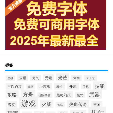
标签
光芒
云顶
元素
元气
剑网
卡丁车
主线
技能
开原
可以通过
小游戏
属性
手机
城堡
方舟
武器
攻略
最终幻想
模式
星际争霸
游戏
火线
热血传奇
洛克
王国
炮塔
艾尔
玩家