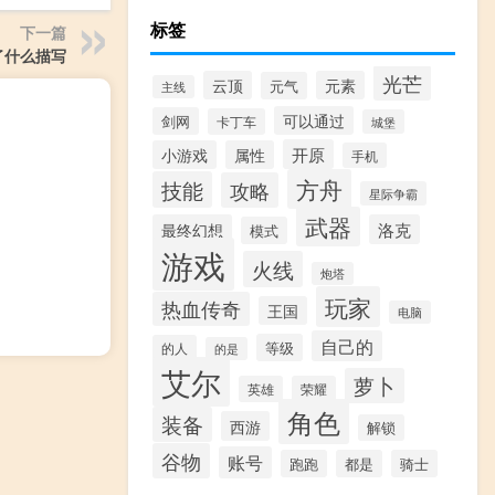
标签
下一篇
了什么描写
光芒
云顶
元素
元气
主线
可以通过
剑网
卡丁车
城堡
开原
小游戏
属性
手机
方舟
技能
攻略
星际争霸
武器
最终幻想
洛克
模式
游戏
火线
炮塔
玩家
热血传奇
王国
电脑
自己的
等级
的人
的是
艾尔
萝卜
英雄
荣耀
角色
装备
西游
解锁
谷物
账号
跑跑
都是
骑士