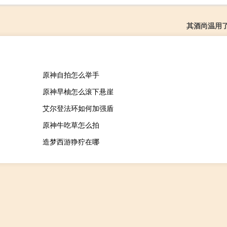
其酒尚温用
原神自拍怎么举手
原神早柚怎么滚下悬崖
艾尔登法环如何加强盾
原神牛吃草怎么拍
造梦西游狰狞在哪