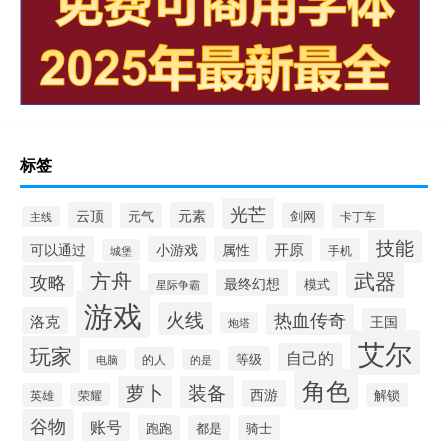
标签
光芒
云顶
元素
元气
剑网
卡丁车
主线
技能
开原
可以通过
小游戏
属性
手机
城堡
方舟
武器
攻略
最终幻想
模式
星际争霸
游戏
火线
热血传奇
洛克
王国
炮塔
艾尔
玩家
自己的
等级
的人
电脑
的是
角色
萝卜
装备
西游
英雄
荣耀
解锁
谷物
账号
跑跑
都是
骑士