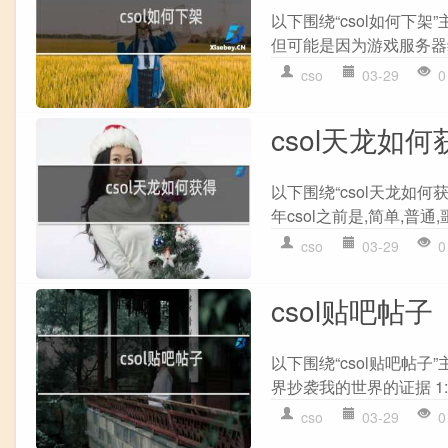
以下围绕“csol如何下架
但可能是因为游戏服务器维
cso
03-29
0
csol天龙如何
以下围绕“csol天龙如何获
年csol之前是,简单,普通,
cso
03-29
0
csol贴吧帖子
以下围绕“csol贴吧帖
界抄袭我的世界的证据 1:
cso
03-29
0