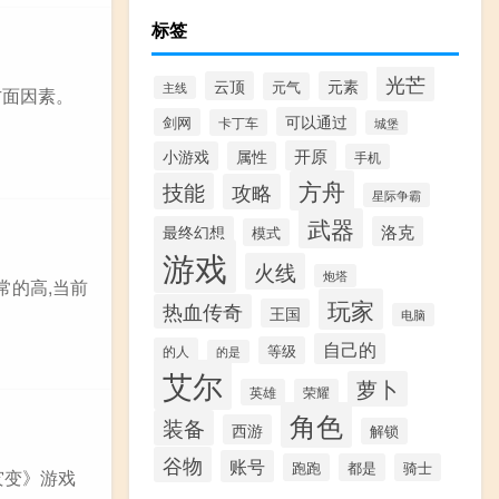
标签
光芒
云顶
元素
元气
主线
多方面因素。
可以通过
剑网
卡丁车
城堡
开原
小游戏
属性
手机
方舟
技能
攻略
星际争霸
武器
最终幻想
洛克
模式
游戏
火线
炮塔
常的高,当前
玩家
热血传奇
王国
电脑
自己的
等级
的人
的是
艾尔
萝卜
英雄
荣耀
角色
装备
西游
解锁
谷物
账号
跑跑
都是
骑士
大灾变》游戏