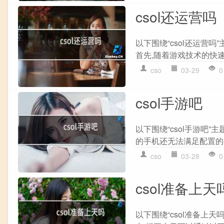
csol还运营吗
以下围绕“csol还运营吗
首先,随着游戏技术的快速发
cso
03-29
0
csol手游吧
以下围绕“csol手游吧”
的手机还无法满足配置的要
cso
03-28
0
csol准备上天
以下围绕“csol准备上天