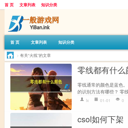
首 页
文章列表
知识分类
首 页
文章列表
知识分类
>
有关“火线”的文章
零线都有什么
零线通常的颜色是蓝色。
的识别方法有哪些？ 零线
lx
01-01
0
csol如何下架