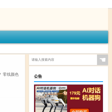
☚
 零线颜色
公告