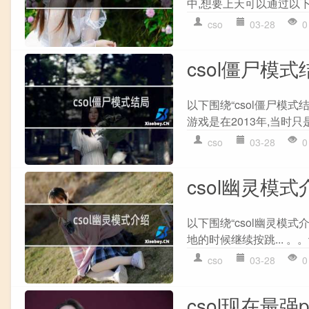
中,想要上天可以通过以下步骤
cso
03-28
0
csol僵尸模式
以下围绕“csol僵尸模式结
游戏是在2013年,当时只
cso
03-28
0
csol幽灵模式
以下围绕“csol幽灵模式
地的时候继续按跳... 。。记
cso
03-28
0
csol现在最强p