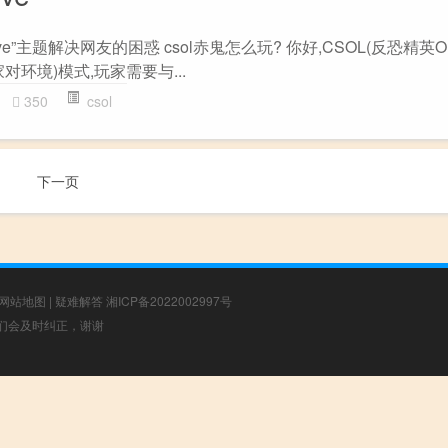
e”主题解决网友的困惑 csol赤鬼怎么玩? 你好,CSOL(反恐精英On
对环境)模式,玩家需要与...
350
csol
下一页
网站地图
|
疑难解答
湘ICP备2022002997号
，我们会及时纠正，谢谢