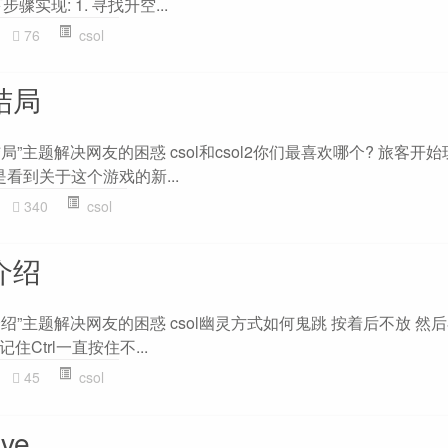
实现: 1. 寻找升空...
76
csol
结局
局”主题解决网友的困惑 csol和csol2你们最喜欢哪个? 旅客开始玩
是看到关于这个游戏的新...
340
csol
介绍
介绍”主题解决网友的困惑 csol幽灵方式如何鬼跳 按着后不放 然
住Ctrl一直按住不...
45
csol
ve