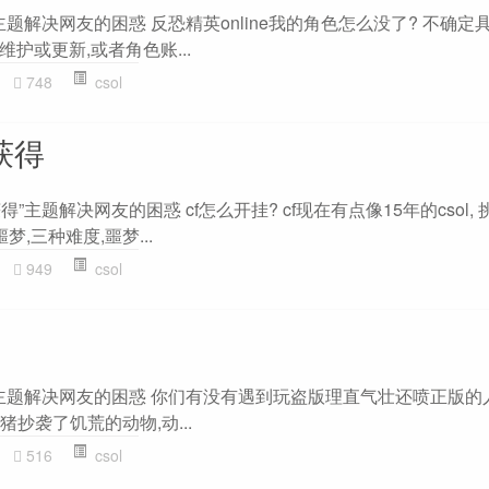
”主题解决网友的困惑 反恐精英online我的角色怎么没了? 不确
护或更新,或者角色账...
748
csol
获得
得”主题解决网友的困惑 cf怎么开挂? cf现在有点像15年的csol,
噩梦,三种难度,噩梦...
949
csol
子”主题解决网友的困惑 你们有没有遇到玩盗版理直气壮还喷正版的人
猪抄袭了饥荒的动物,动...
516
csol