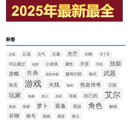
标签
光芒
云顶
元素
元气
剑网
卡丁车
主线
技能
开原
可以通过
小游戏
属性
手机
城堡
方舟
武器
攻略
最终幻想
模式
星际争霸
游戏
火线
热血传奇
洛克
王国
炮塔
艾尔
玩家
自己的
等级
的人
电脑
的是
角色
萝卜
装备
西游
英雄
荣耀
解锁
谷物
账号
跑跑
都是
骑士