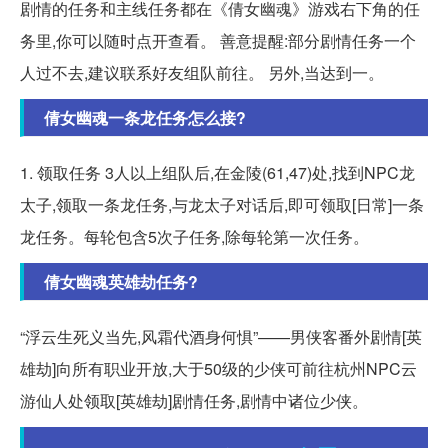
剧情的任务和主线任务都在《倩女幽魂》游戏右下角的任
务里,你可以随时点开查看。 善意提醒:部分剧情任务一个
人过不去,建议联系好友组队前往。 另外,当达到一。
倩女幽魂一条龙任务怎么接?
1. 领取任务 3人以上组队后,在金陵(61,47)处,找到NPC龙
太子,领取一条龙任务,与龙太子对话后,即可领取[日常]一条
龙任务。每轮包含5次子任务,除每轮第一次任务。
倩女幽魂英雄劫任务?
“浮云生死义当先,风霜代酒身何惧”——男侠客番外剧情[英
雄劫]向所有职业开放,大于50级的少侠可前往杭州NPC云
游仙人处领取[英雄劫]剧情任务,剧情中诸位少侠。