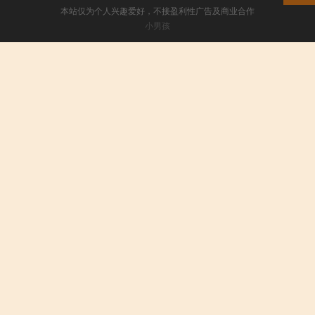
本站仅为个人兴趣爱好，不接盈利性广告及商业合作
小男孩