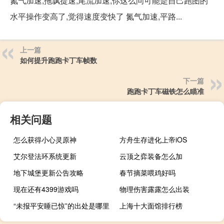
氮气加速,拖飘提速,尾流加速,你这么问可能是自己跑图的
水平操作变高了,觉得速度变快了 氮气加速,平路...
上一篇
如何提升跑跑卡丁车帧数
下一篇
跑跑卡丁车磁铁怎么瞄准
相关问题
怎么获得小心灵原神
方舟生存进化上帝iOS
艾尔登法环系统更新
云顶之弈装备怎么加
地下城堡更新公告攻略
春节摘菜喂鸡好吗
现在还有4399游戏吗
物理伤害露露怎么出装
“未报平安睡已惊”的出处是哪里
上海十大面馆排行榜