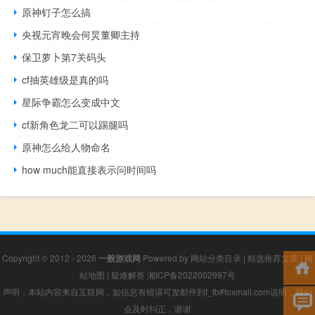
原神钉子怎么搞
央视元宵晚会何炅董卿主持
保卫萝卜第7关码头
cf抽英雄级是真的吗
星际争霸怎么变成中文
cf新角色龙二可以踢腿吗
原神怎么给人物命名
how much能直接表示问时间吗
Copyright © 2012 - 2026
一般游戏网
Powered by
网站分类目录
|
精选推荐文章
|
网
站地图
|
疑难解答
湘ICP备2022002997号
声明：本站内容来自互联网，如信息有错误可发邮件到f_fb#foxmail.com说明，我们
会及时纠正，谢谢