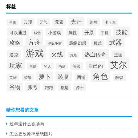
标签
光芒
云顶
元素
元气
剑网
卡丁车
主线
技能
开原
可以通过
小游戏
属性
手机
城堡
方舟
武器
攻略
最终幻想
模式
星际争霸
游戏
火线
热血传奇
洛克
王国
炮塔
艾尔
玩家
自己的
等级
的人
电脑
的是
角色
萝卜
装备
西游
英雄
荣耀
解锁
谷物
账号
跑跑
都是
骑士
猜你想看的文章
过年送什么香肠肉
怎么更改原神壁纸图片