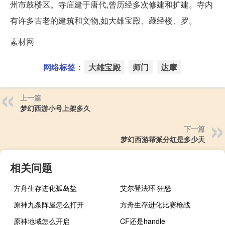
州市鼓楼区。寺庙建于唐代,曾历经多次修建和扩建。寺内
有许多古老的建筑和文物,如大雄宝殿、藏经楼、罗。
素材网
网络标签：
大雄宝殿
师门
达摩
上一篇
梦幻西游小号上架多久
下一篇
梦幻西游帮派分红是多少天
相关问题
方舟生存进化孤岛盐
艾尔登法环 狂怒
原神九条阵屋怎么打开
方舟生存进化比赛枪战
原神地域怎么开启
CF还是handle