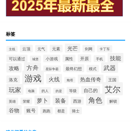
标签
光芒
云顶
元素
元气
剑网
卡丁车
主线
技能
开原
可以通过
小游戏
属性
手机
城堡
方舟
武器
攻略
最终幻想
模式
星际争霸
游戏
火线
热血传奇
洛克
王国
炮塔
艾尔
玩家
自己的
等级
的人
电脑
的是
角色
萝卜
装备
西游
英雄
荣耀
解锁
谷物
账号
跑跑
都是
骑士