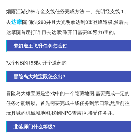
烟雨江湖少林寺全支线任务完成方法 一、光明经支线 1、
达摩
去
院 佛法280并且大光明拳达到3重登峰造极,然后去
达摩院首座打听,再去达摩洞(开门需要80臂力)里的。
梦幻魔王飞升任务怎么过
找个NB的155队 开个送药的
冒险岛大雄宝殿怎么出?
冒险岛大雄宝殿是游戏中的一个隐藏地图,需要完成一定的
任务才能解锁。首先需要完成主线任务到第四章,然后前往
玩具城的机械城地图,找到NPC雪吉拉,接受任务并。
北落师门什么等级?