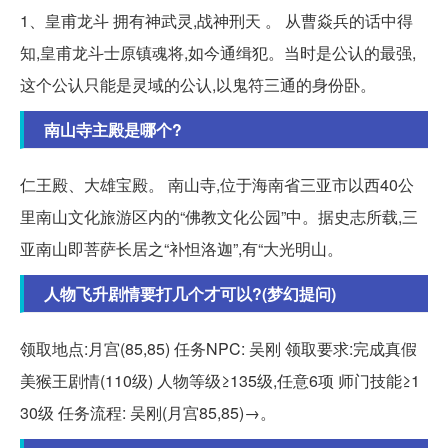
1、皇甫龙斗 拥有神武灵,战神刑天 。 从曹焱兵的话中得
知,皇甫龙斗士原镇魂将,如今通缉犯。当时是公认的最强,
这个公认只能是灵域的公认,以鬼符三通的身份卧。
南山寺主殿是哪个?
仁王殿、大雄宝殿。 南山寺,位于海南省三亚市以西40公
里南山文化旅游区内的“佛教文化公园”中。据史志所载,三
亚南山即菩萨长居之“补怛洛迦”,有“大光明山。
人物飞升剧情要打几个才可以?(梦幻提问)
领取地点:月宫(85,85) 任务NPC: 吴刚 领取要求:完成真假
美猴王剧情(110级) 人物等级≥135级,任意6项 师门技能≥1
30级 任务流程: 吴刚(月宫85,85)→。