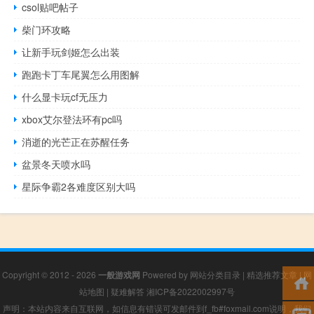
csol贴吧帖子
柴门环攻略
让新手玩剑姬怎么出装
跑跑卡丁车尾翼怎么用图解
什么显卡玩cf无压力
xbox艾尔登法环有pc吗
消逝的光芒正在苏醒任务
盆景冬天喷水吗
星际争霸2各难度区别大吗
Copyright © 2012 - 2026
一般游戏网
Powered by
网站分类目录
|
精选推荐文章
|
网
站地图
|
疑难解答
湘ICP备2022002997号
声明：本站内容来自互联网，如信息有错误可发邮件到f_fb#foxmail.com说明，我们