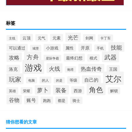
标签
光芒
云顶
元素
元气
剑网
卡丁车
主线
技能
开原
可以通过
小游戏
属性
手机
城堡
方舟
武器
攻略
最终幻想
模式
星际争霸
游戏
火线
热血传奇
洛克
王国
炮塔
艾尔
玩家
自己的
等级
的人
电脑
的是
角色
萝卜
装备
西游
英雄
荣耀
解锁
谷物
账号
跑跑
都是
骑士
猜你想看的文章