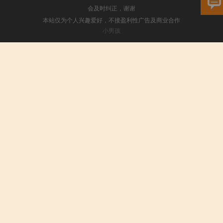
会及时纠正，谢谢
本站仅为个人兴趣爱好，不接盈利性广告及商业合作
小男孩