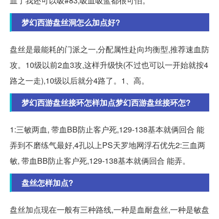
血了我还可以吸#83,吸血吸蓝都很可怕。
梦幻西游盘丝洞怎么加点好?
盘丝是最能耗的门派之一,分配属性赴向均衡型,推荐速血防
攻。10级以前2血3攻,这样升级快(不过也可以一开始就按4
路之一走),10级以后就分4路了。1、高。
梦幻西游盘丝接环怎样加点梦幻西游盘丝接环怎?
1:三敏两血, 带血BB防止客户死,129-138基本就俩回合 能
弄到不磨练气最好,4孔以上PS天罗地网浮石优先2:三血两
敏, 带血BB防止客户死,129-138基本就俩回合 能弄。
盘丝怎样加点?
盘丝加点现在一般有三种路线,一种是血耐盘丝,一种是敏盘