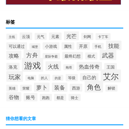
标签
光芒
云顶
元素
元气
剑网
卡丁车
主线
技能
开原
可以通过
小游戏
属性
手机
城堡
方舟
武器
攻略
最终幻想
模式
星际争霸
游戏
火线
热血传奇
洛克
王国
炮塔
艾尔
玩家
自己的
等级
的人
电脑
的是
角色
萝卜
装备
西游
英雄
荣耀
解锁
谷物
账号
跑跑
都是
骑士
猜你想看的文章