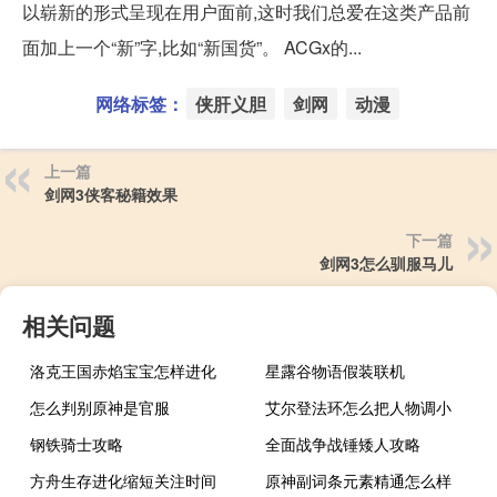
以崭新的形式呈现在用户面前,这时我们总爱在这类产品前
面加上一个“新”字,比如“新国货”。 ACGx的...
网络标签：
侠肝义胆
剑网
动漫
上一篇
剑网3侠客秘籍效果
下一篇
剑网3怎么驯服马儿
相关问题
洛克王国赤焰宝宝怎样进化
星露谷物语假装联机
怎么判别原神是官服
艾尔登法环怎么把人物调小
钢铁骑士攻略
全面战争战锤矮人攻略
方舟生存进化缩短关注时间
原神副词条元素精通怎么样