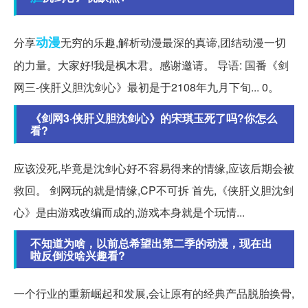
动漫
分享
无穷的乐趣,解析动漫最深的真谛,团结动漫一切
的力量。大家好!我是枫木君。感谢邀请。 导语: 国番《剑
网三-侠肝义胆沈剑心》最初是于2108年九月下旬... 0。
《剑网3·侠肝义胆沈剑心》的宋琪玉死了吗?你怎么
看?
应该没死,毕竟是沈剑心好不容易得来的情缘,应该后期会被
救回。 剑网玩的就是情缘,CP不可拆 首先,《侠肝义胆沈剑
心》是由游戏改编而成的,游戏本身就是个玩情...
不知道为啥，以前总希望出第二季的动漫，现在出
啦反倒没啥兴趣看?
一个行业的重新崛起和发展,会让原有的经典产品脱胎换骨,