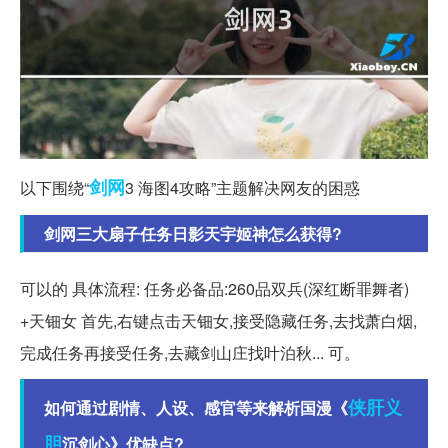
剑网
以下围绕“
3 海图4攻略”主题解决网友的困惑
剑网三大扇子任务日影天宇姬神怎么获得?
可以的 具体流程: 任务必备品:260品双兵(深红断罪舞者)
+天钿女 首先,右键点击天钿女,接受隐藏任务,去找萧白烟,
完成任务再接受任务,去藏剑山庄找叶泊秋... 可。
侠肝义
如何通过剧情、人设、感官等来解析国漫《
胆
沉剑心》优缺点?