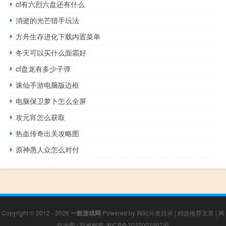
cf有六烈六盘还有什么
消逝的光芒猎手玩法
方舟生存进化下载内置菜单
冬天可以买什么面霜好
cf盘龙有多少子弹
诛仙手游电脑版边框
电脑保卫萝卜怎么全屏
攻元宵怎么获取
热血传奇出关攻略图
原神愚人众怎么对付
Copyright © 2012 - 2026
一般游戏网
Powered by
网站分类目录
|
精选推荐文章
|
网
站地图
|
疑难解答
湘ICP备2022002997号