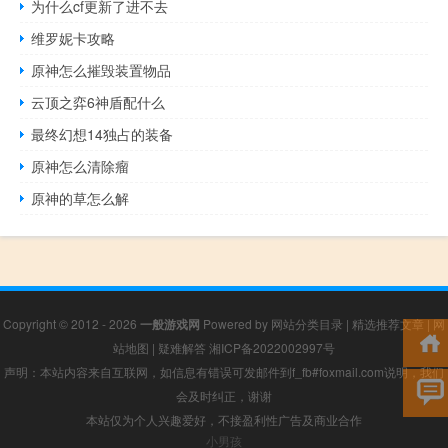
为什么cf更新了进不去
维罗妮卡攻略
原神怎么摧毁装置物品
云顶之弈6神盾配什么
最终幻想14独占的装备
原神怎么清除瘤
原神的草怎么解
Copyright © 2012 - 2026
一般游戏网
Powered by
网站分类目录
|
精选推荐文章
|
网
站地图
|
疑难解答
湘ICP备2022002997号
声明：本站内容来自互联网，如信息有错误可发邮件到f_fb#foxmail.com说明，我们
会及时纠正，谢谢
本站仅为个人兴趣爱好，不接盈利性广告及商业合作
小男孩