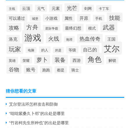
光芒
云顶
元素
元气
剑网
卡丁车
主线
技能
开原
可以通过
小游戏
属性
手机
城堡
方舟
武器
攻略
最终幻想
模式
星际争霸
游戏
火线
热血传奇
洛克
王国
炮塔
艾尔
玩家
自己的
等级
的人
电脑
的是
角色
萝卜
装备
西游
英雄
荣耀
解锁
谷物
账号
跑跑
都是
骑士
猜你想看的文章
艾尔登法环怎样攻击和防御
“咄咄紫桑久卜邻”的出处是哪里
“竹岩柯先生所种也”的出处是哪里