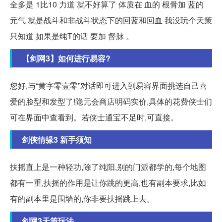
全多是 1比10 力道 就不好算了 体质在 血的 根骨加 蓝的
元气 就是战斗和非战斗状态下的回蓝和回血 我没玩个天策
只知道 如果是纯T的话 要加 督脉 。
【剑网3】如何进行易容?
您好,与“黄字零壹零”对话即可进入到易容界面挑选自己喜
爱的脸型和发型了!隐元会商店明码实价,具体的花费侠士们
可在界面中查看到。若侠士通宝不足时,可直接。
剑侠情缘3 新手须知
扶摇直上是一种轻功,除了纯阳,别的门派都学的,每个地图
都有一重,扶摇的作用是让你跳的更高,也有副本要求,比如
有的副本里是围墙的,你非要扶摇跳上去。
剑网3天策玩法