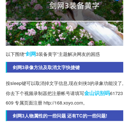
剑网
以下围绕“
3装备黄字”主题解决网友的困惑
剑网3录像方法及取消文字快捷键
按sleep键可以取消掉文字信息,现在剑侠3的录象功能没了,
金山
识别码
你去下个视频录制器把注册帐号请填写
61723
609 专属页面注册 http://168.xoyo.com。
剑网3人物属性的一些问题 还有TC的一些问题!