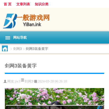
首 页
文章列表
知识分类
网站导航
>
剑网3
>
剑网3装备黄字
剑网3装备黄字
剑网3
网友:
jw3
2024-03-28 06:26:18