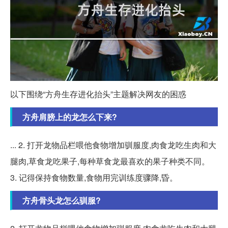
以下围绕“方舟生存进化抬头”主题解决网友的困惑
方舟肩膀上的龙怎么下来?
... 2. 打开龙物品栏喂他食物增加驯服度,肉食龙吃生肉和大
腿肉,草食龙吃果子,每种草食龙最喜欢的果子种类不同。
3. 记得保持食物数量,食物用完训练度骤降,昏。
方舟骨头龙怎么驯服?