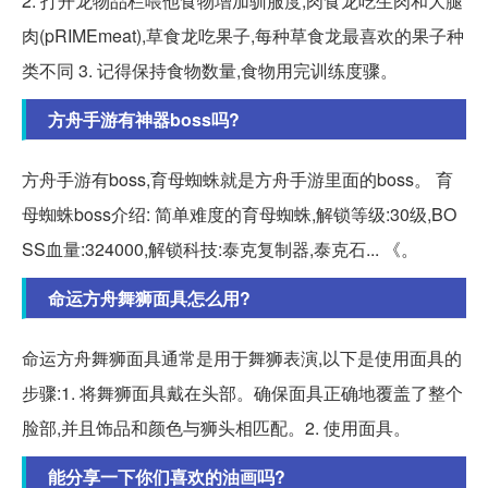
2. 打开龙物品栏喂他食物增加驯服度,肉食龙吃生肉和大腿
肉(pRIMEmeat),草食龙吃果子,每种草食龙最喜欢的果子种
类不同 3. 记得保持食物数量,食物用完训练度骤。
方舟手游有神器boss吗?
方舟手游有boss,育母蜘蛛就是方舟手游里面的boss。 育
母蜘蛛boss介绍: 简单难度的育母蜘蛛,解锁等级:30级,BO
SS血量:324000,解锁科技:泰克复制器,泰克石... 《。
命运方舟舞狮面具怎么用?
命运方舟舞狮面具通常是用于舞狮表演,以下是使用面具的
步骤:1. 将舞狮面具戴在头部。确保面具正确地覆盖了整个
脸部,并且饰品和颜色与狮头相匹配。2. 使用面具。
能分享一下你们喜欢的油画吗?