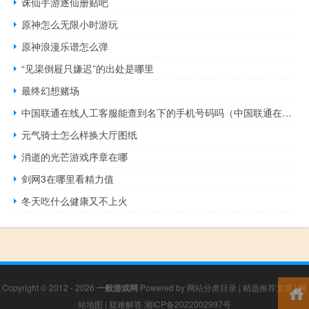
诛仙手游逐仙册贴吧
原神怎么无限小时游玩
原神浪漫乐谱怎么弹
“见渠倒屣只嫌迟”的出处是哪里
最终幻想赌场
中国联通在线人工客服能查到名下的手机号码吗（中国联通在线人工客服）
元气骑士怎么样换大厅图纸
消逝的光芒游戏序章在哪
剑网3在哪里看精力值
冬天吃什么健康又不上火
Copyright © 2012 - 2026
一般游戏网
Powered by
网站分类目录
|
精选推荐文章
|
网
站地图
|
疑难解答
湘ICP备2022002997号