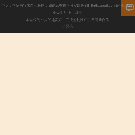
声明：本站内容来自互联网，如信息有错误可发邮件到f_fb#foxmail.com说明，我们
会及时纠正，谢谢
本站仅为个人兴趣爱好，不接盈利性广告及商业合作
小男孩