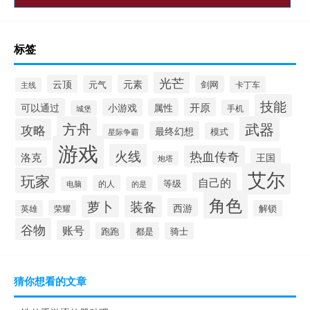
标签
光芒
云顶
元素
元气
剑网
卡丁车
主线
技能
开原
可以通过
小游戏
属性
手机
城堡
方舟
武器
攻略
最终幻想
模式
星际争霸
游戏
火线
热血传奇
洛克
王国
炮塔
艾尔
玩家
自己的
等级
的人
电脑
的是
角色
萝卜
装备
西游
英雄
荣耀
解锁
谷物
账号
跑跑
都是
骑士
猜你想看的文章