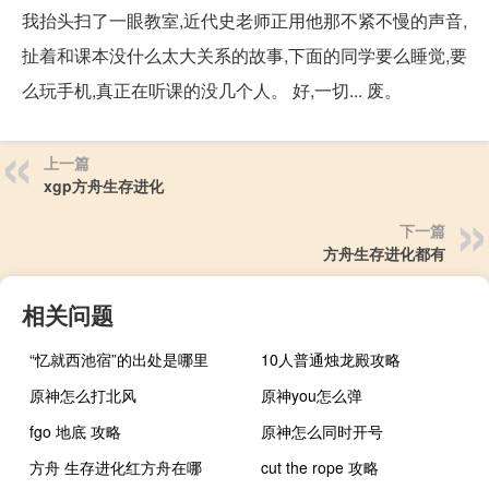
我抬头扫了一眼教室,近代史老师正用他那不紧不慢的声音,
扯着和课本没什么太大关系的故事,下面的同学要么睡觉,要
么玩手机,真正在听课的没几个人。 好,一切... 废。
上一篇
xgp方舟生存进化
下一篇
方舟生存进化都有
相关问题
“忆就西池宿”的出处是哪里
10人普通烛龙殿攻略
原神怎么打北风
原神you怎么弹
fgo 地底 攻略
原神怎么同时开号
方舟 生存进化红方舟在哪
cut the rope 攻略