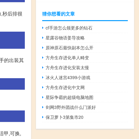
,秒后排很
猜你想看的文章
cf手游怎么领更多的钻石
星露谷物语姜导攻略
原神原石最快副本怎么开
方舟生存进化单人畸变
诺手的出装其
方舟生存进化安装太慢
冰火人迷宫4399小游戏
方舟生存进化中文网
星际争霸的超级电脑地图
剑网3野外团战什么门派好
保卫萝卜3第集市20
活甲,可换,