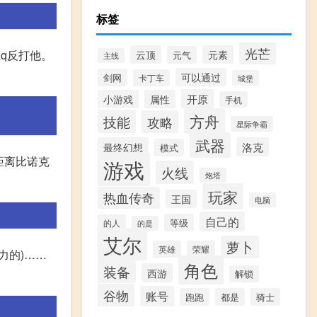
标签
光芒
q反打他。
云顶
元素
元气
主线
可以通过
剑网
卡丁车
城堡
开原
小游戏
属性
手机
方舟
技能
攻略
星际争霸
武器
最终幻想
洛克
模式
距离比诺克
游戏
火线
炮塔
玩家
热血传奇
王国
电脑
自己的
等级
的人
的是
艾尔
萝卜
英雄
荣耀
力的)……
角色
装备
西游
解锁
谷物
账号
跑跑
都是
骑士