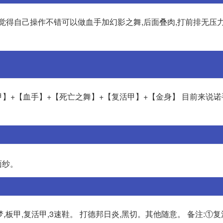
觉得自己操作不错可以做血手加幻影之舞,后面叠肉,打前排无压力
甲】+【血手】+【死亡之舞】+【复活甲】+【金身】 目前来说
面纱。
尽,幽梦,板甲,复活甲,3速鞋。 打德邦日炎,黑切。其他随意。 备注:①复