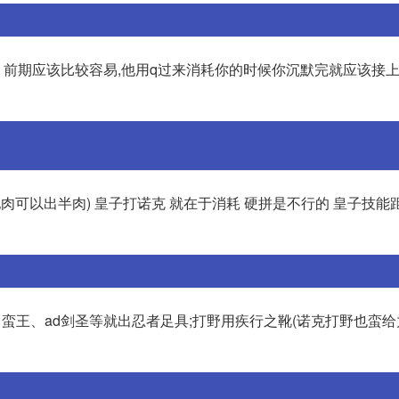
前期应该比较容易,他用q过来消耗你的时候你沉默完就应该接上
肉可以出半肉) 皇子打诺克 就在于消耗 硬拼是不行的 皇子技能
c、蛮王、ad剑圣等就出忍者足具;打野用疾行之靴(诺克打野也蛮给