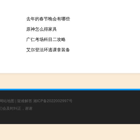
去年的春节晚会有哪些
原神怎么得家具
广仁考场科目二攻略
艾尔登法环逃课拿装备
网站地图
|
疑难解答
湘ICP备2022002997号
，我们会及时纠正，谢谢