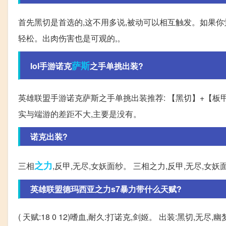
首先黑切是首选的,这不用多说,被动可以相互触发。如果你
轻松。出肉伤害也是可观的,。
萨斯
lol手游诺克
之手单挑出装?
英雄联盟手游诺克萨斯之手单挑出装推荐: 【黑切】+【板
实与端游的差距不大,主要是没有。
诺克出装?
之力
三相
,反甲,无尽,女妖面纱。 三相之力,反甲,无尽,女妖
英雄联盟德玛西亚之力s7暴力带什么天赋?
( 天赋:18 0 12)嗜血,耐久:打诺克,剑姬。 出装:黑切,无