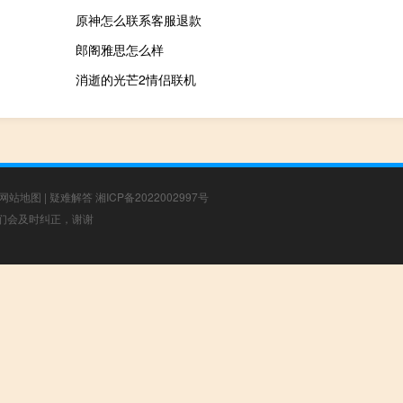
原神怎么联系客服退款
郎阁雅思怎么样
消逝的光芒2情侣联机
网站地图
|
疑难解答
湘ICP备2022002997号
，我们会及时纠正，谢谢