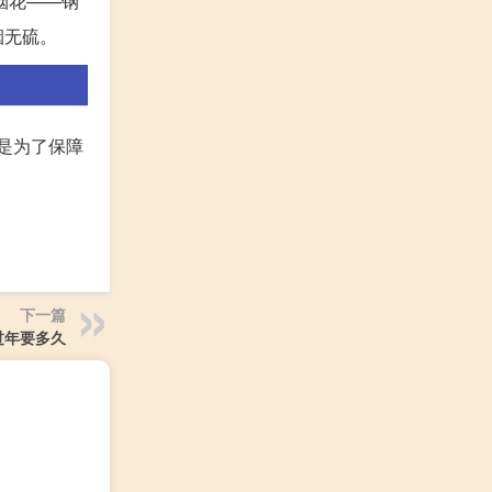
烟花——钢
烟无硫。
定是为了保障
下一篇
过年要多久