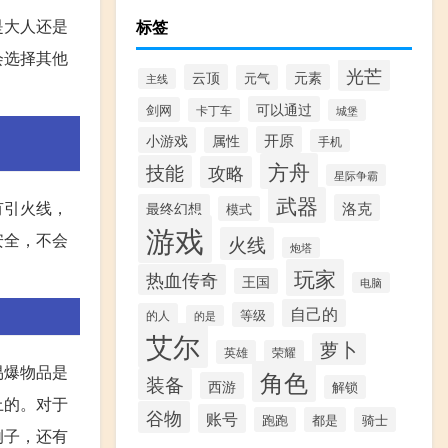
是大人还是
标签
会选择其他
光芒
云顶
元素
元气
主线
可以通过
剑网
卡丁车
城堡
开原
小游戏
属性
手机
方舟
技能
攻略
星际争霸
武器
有引火线，
最终幻想
洛克
模式
游戏
安全，不会
火线
炮塔
玩家
热血传奇
王国
电脑
自己的
等级
的人
的是
艾尔
萝卜
英雄
荣耀
易爆物品是
角色
装备
西游
解锁
上的。对于
谷物
账号
跑跑
都是
骑士
例子，还有