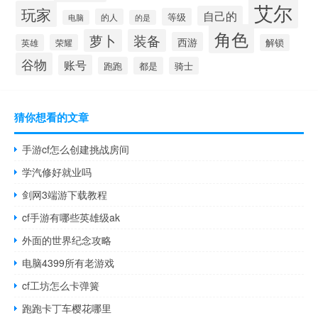
艾尔
玩家
自己的
等级
的人
电脑
的是
角色
萝卜
装备
西游
英雄
荣耀
解锁
谷物
账号
跑跑
都是
骑士
猜你想看的文章
手游cf怎么创建挑战房间
学汽修好就业吗
剑网3端游下载教程
cf手游有哪些英雄级ak
外面的世界纪念攻略
电脑4399所有老游戏
cf工坊怎么卡弹簧
跑跑卡丁车樱花哪里