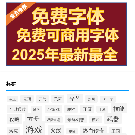
标签
光芒
云顶
元素
元气
剑网
卡丁车
主线
技能
开原
可以通过
小游戏
属性
手机
城堡
方舟
武器
攻略
最终幻想
模式
星际争霸
游戏
火线
热血传奇
洛克
王国
炮塔