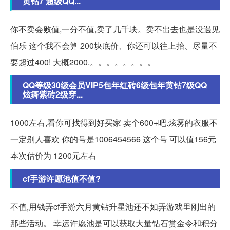
黄钻7 超级QQ...
你不卖会败值,一分不值,卖了几千块。卖不出去也是没遇见
伯乐 这个我不会算 200块底价、你还可以往上抬、尽量不
要超过400! 大概2000.。。。。。。。。
QQ等级30级会员VIP5包年红砖6级包年黄钻7级QQ
炫舞紫砖2级穿...
1000左右,看你可找得到好买家 卖个600+吧.炫雾的衣服不
一定别人喜欢 你的号是1006454566 这个号 可以值156元
本次估价为 1200元左右
cf手游许愿池值不值?
不值,用钱弄cf手游六月黄钻升星池还不如弄游戏里刚出的
那些活动。 幸运许愿池是可以获取大量钻石赏金令和积分