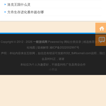
洛克王国什么灵
方舟生存进化番外篇在哪
Copyright © 2012 - 2026
一般游戏网
Powered by
网站分类目录
|
精选推荐文章
|
网
站地图
|
疑难解答
湘ICP备2022002997号
声明：本站内容来自互联网，如信息有错误可发邮件到f_fb#foxmail.com说明，我们
会及时纠正，谢谢
本站仅为个人兴趣爱好，不接盈利性广告及商业合作
小男孩