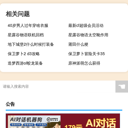
相关问题
40岁男人过年穿啥衣服
最新cf超级会员活动
星露谷物语联机回档
星露谷物语太空靴作用
地下城堡2什么时候打装备
莆田什么梗
保卫萝卜2 d3攻略
保卫萝卜冒险关卡35
造梦西游ol蛟龙装备
原神派萌怎么获得
☚
公告