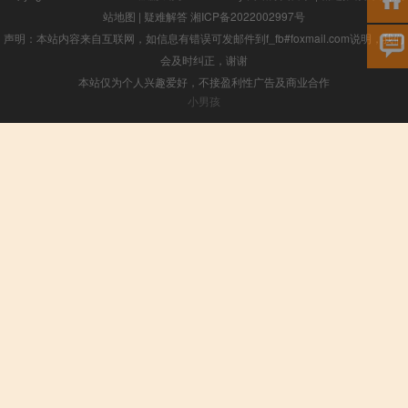
站地图
|
疑难解答
湘ICP备2022002997号
声明：本站内容来自互联网，如信息有错误可发邮件到f_fb#foxmail.com说明，我们
会及时纠正，谢谢
本站仅为个人兴趣爱好，不接盈利性广告及商业合作
小男孩