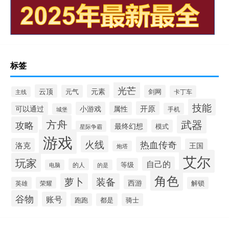
标签
光芒
云顶
元素
元气
剑网
卡丁车
主线
技能
开原
可以通过
小游戏
属性
手机
城堡
方舟
武器
攻略
最终幻想
模式
星际争霸
游戏
火线
热血传奇
洛克
王国
炮塔
艾尔
玩家
自己的
等级
的人
电脑
的是
角色
萝卜
装备
西游
英雄
荣耀
解锁
谷物
账号
跑跑
都是
骑士