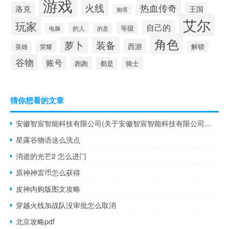
游戏
火线
热血传奇
洛克
王国
炮塔
艾尔
玩家
自己的
等级
的人
电脑
的是
角色
萝卜
装备
西游
英雄
荣耀
解锁
谷物
账号
跑跑
都是
骑士
猜你想看的文章
安徽智宸智能科技有限公司(关于安徽智宸智能科技有限公司简述)
星露谷物语这么洗点
消逝的光芒2 怎么进门
原神神雷币怎么获得
皮神内购版图文攻略
穿越火线加战队没审批怎么取消
北京攻略pdf