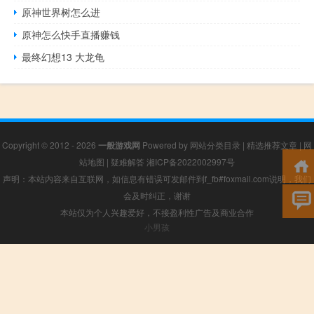
原神世界树怎么进
原神怎么快手直播赚钱
最终幻想13 大龙龟
Copyright © 2012 - 2026
一般游戏网
Powered by
网站分类目录
|
精选推荐文章
|
网
站地图
|
疑难解答
湘ICP备2022002997号
声明：本站内容来自互联网，如信息有错误可发邮件到f_fb#foxmail.com说明，我们
会及时纠正，谢谢
本站仅为个人兴趣爱好，不接盈利性广告及商业合作
小男孩