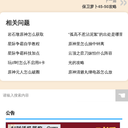
下一篇
保卫萝卜45-50攻略
相关问题
岩石墩原神怎么获取
“孤高不惹沾泥絮”的出处是哪里
星际争霸自学教程
原神里怎么抽中钟离
星际争霸科技加点
云顶之弈刀妹怕什么阵容
玩cf时怎么不启用n卡
光的攻略
原神元人怎么破圈
原神清籁丸继电器怎么放
☚
公告