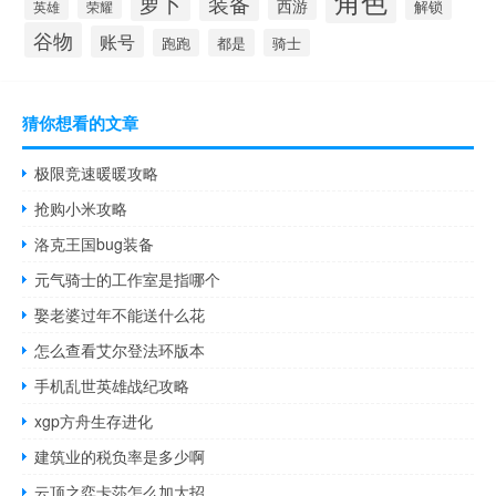
角色
萝卜
装备
西游
英雄
荣耀
解锁
谷物
账号
跑跑
都是
骑士
猜你想看的文章
极限竞速暖暖攻略
抢购小米攻略
洛克王国bug装备
元气骑士的工作室是指哪个
娶老婆过年不能送什么花
怎么查看艾尔登法环版本
手机乱世英雄战纪攻略
xgp方舟生存进化
建筑业的税负率是多少啊
云顶之弈卡莎怎么加大招