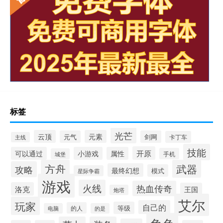
标签
光芒
云顶
元素
元气
剑网
卡丁车
主线
技能
开原
可以通过
小游戏
属性
手机
城堡
方舟
武器
攻略
最终幻想
模式
星际争霸
游戏
火线
热血传奇
洛克
王国
炮塔
艾尔
玩家
自己的
等级
的人
电脑
的是