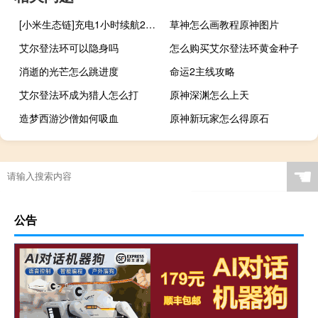
[小米生态链]充电1小时续航2个月，映趣男士3D剃须刀39.9元
草神怎么画教程原神图片
艾尔登法环可以隐身吗
怎么购买艾尔登法环黄金种子
消逝的光芒怎么跳进度
命运2主线攻略
艾尔登法环成为猎人怎么打
原神深渊怎么上天
造梦西游沙僧如何吸血
原神新玩家怎么得原石
☚
公告