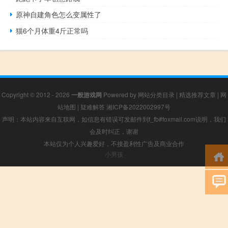
原神自建角色怎么变属性了
猫6个月体重4斤正常吗
Copyright © 2012 - 2026
一般游戏网
Powered by
网站分类目录
|
精选推荐文章
|
网
站地图
|
疑难解答
湘ICP备2022002997号
声明：本站内容来自互联网，如信息有错误可发邮件到f_fb#foxmail.com说明，我们
会及时纠正，谢谢
本站仅为个人兴趣爱好，不接盈利性广告及商业合作
小男孩