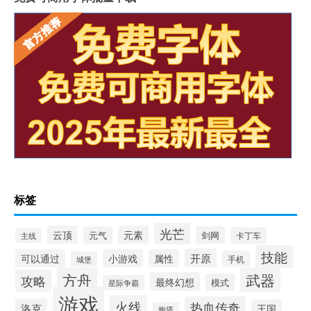
标签
光芒
云顶
元素
元气
剑网
卡丁车
主线
技能
开原
可以通过
小游戏
属性
手机
城堡
方舟
武器
攻略
最终幻想
模式
星际争霸
游戏
火线
热血传奇
洛克
王国
炮塔