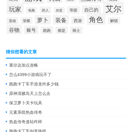
艾尔
玩家
自己的
等级
的人
电脑
的是
角色
萝卜
装备
西游
英雄
荣耀
解锁
谷物
账号
跑跑
都是
骑士
猜你想看的文章
塞尔达加点攻略
怎么4399小游戏玩不了
跑跑卡丁车手游龙吟多少钱
原神清籁岛天上怎么去
保卫萝卜关卡玩具
元素系统热血传奇
热血传奇道站咋样
跑跑卡丁车创意路线