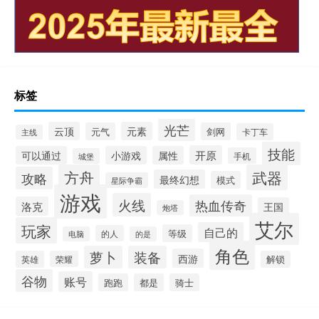
标签
光芒
云顶
元素
元气
剑网
卡丁车
主线
技能
开原
可以通过
小游戏
属性
手机
城堡
方舟
武器
攻略
最终幻想
模式
星际争霸
游戏
火线
热血传奇
洛克
王国
炮塔
艾尔
玩家
自己的
等级
的人
电脑
的是
角色
萝卜
装备
西游
英雄
荣耀
解锁
谷物
账号
跑跑
都是
骑士