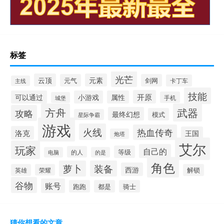
标签
光芒
云顶
元素
元气
剑网
卡丁车
主线
技能
开原
可以通过
小游戏
属性
手机
城堡
方舟
武器
攻略
最终幻想
模式
星际争霸
游戏
火线
热血传奇
洛克
王国
炮塔
艾尔
玩家
自己的
等级
的人
电脑
的是
角色
萝卜
装备
西游
英雄
荣耀
解锁
谷物
账号
跑跑
都是
骑士
猜你想看的文章