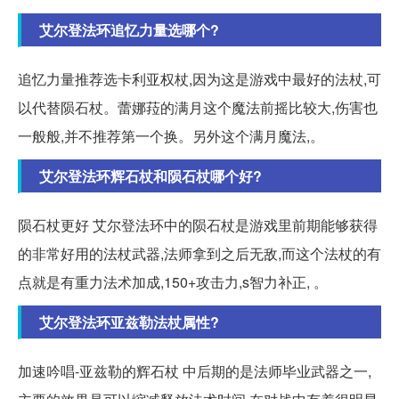
艾尔登法环追忆力量选哪个?
追忆力量推荐选卡利亚权杖,因为这是游戏中最好的法杖,可
以代替陨石杖。蕾娜菈的满月这个魔法前摇比较大,伤害也
一般般,并不推荐第一个换。另外这个满月魔法,。
艾尔登法环辉石杖和陨石杖哪个好?
陨石杖更好 艾尔登法环中的陨石杖是游戏里前期能够获得
的非常好用的法杖武器,法师拿到之后无敌,而这个法杖的有
点就是有重力法术加成,150+攻击力,s智力补正, 。
艾尔登法环亚兹勒法杖属性?
加速吟唱-亚兹勒的辉石杖 中后期的是法师毕业武器之一,