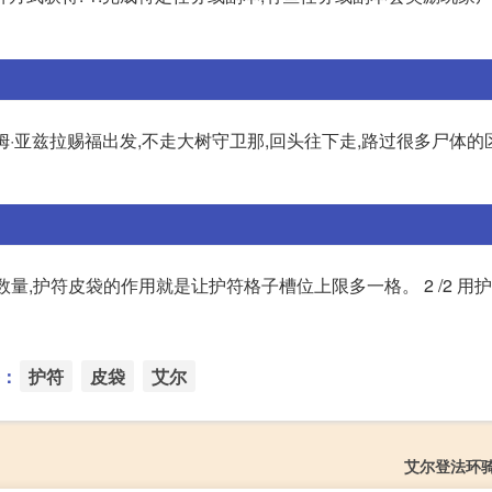
姆·亚兹拉赐福出发,不走大树守卫那,回头往下走,路过很多尸体的
的数量,护符皮袋的作用就是让护符格子槽位上限多一格。 2 /2 用
：
护符
皮袋
艾尔
艾尔登法环