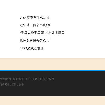
cf s4赛季有什么活动
过年带三四个小孩好吗
“千里农桑千里雨”的出处是哪里
原神探索报告怎么写
4399游戏盒电话
网站地图
|
疑难解答
湘ICP备2022002997号
，我们会及时纠正，谢谢