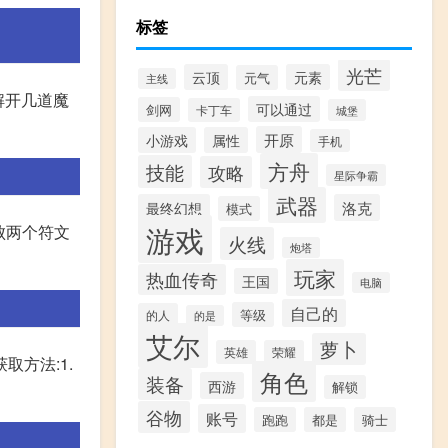
标签
光芒
云顶
元素
元气
主线
解开几道魔
可以通过
剑网
卡丁车
城堡
开原
小游戏
属性
手机
方舟
技能
攻略
星际争霸
武器
最终幻想
洛克
模式
游戏
败两个符文
火线
炮塔
玩家
热血传奇
王国
电脑
自己的
等级
的人
的是
艾尔
萝卜
英雄
荣耀
方法:1.
角色
装备
西游
解锁
谷物
账号
跑跑
都是
骑士