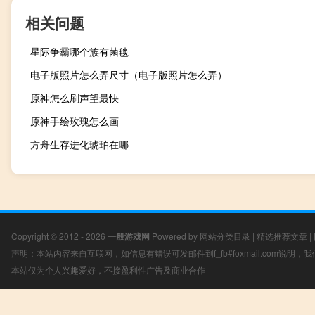
相关问题
星际争霸哪个族有菌毯
电子版照片怎么弄尺寸（电子版照片怎么弄）
原神怎么刷声望最快
原神手绘玫瑰怎么画
方舟生存进化琥珀在哪
Copyright © 2012 - 2026
一般游戏网
Powered by
网站分类目录
|
精选推荐文章
|
声明：本站内容来自互联网，如信息有错误可发邮件到f_fb#foxmail.com说明
本站仅为个人兴趣爱好，不接盈利性广告及商业合作