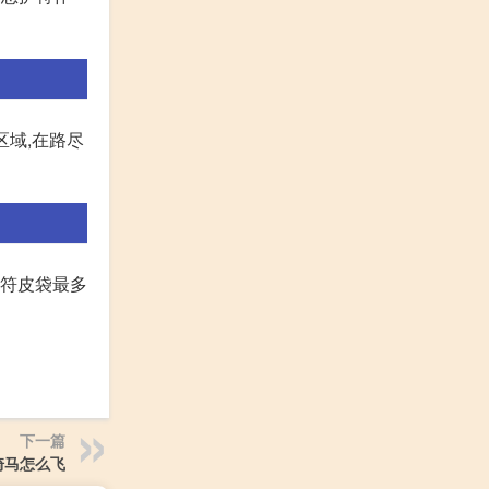
区域,在路尽
护符皮袋最多
下一篇
骑马怎么飞